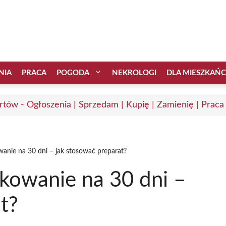
NIA
PRACA
POGODA
NEKROLOGI
DLA MIESZKAŃ
rtów - Ogłoszenia | Sprzedam | Kupię | Zamienię | Praca
nie na 30 dni – jak stosować preparat?
owanie na 30 dni –
t?