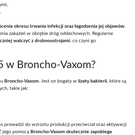
ymi,
.
ócenia okresu trwania infekcji oraz łagodzenia jej objawów
.
enia zakażeń w obrębie dróg oddechowych. Regularne
czniej walczyć z drobnoustrojami
, co czyni go
-85 w Broncho-Vaxom?
tu
Broncho-Vaxom
. Jest on bogaty w
lizaty bakterii
, które są
ch, takie jak:
co prowadzi do wzrostu produkcji przeciwciał oraz aktywacji
 Z jego pomocą
Broncho-Vaxom skutecznie zapobiega