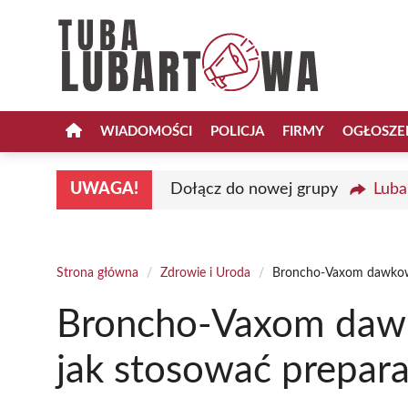
Przejdź
do
treści
WIADOMOŚCI
POLICJA
FIRMY
OGŁOSZE
UWAGA!
Dołącz do nowej grupy
Luba
Strona główna
/
Zdrowie i Uroda
/
Broncho-Vaxom dawkowa
Broncho-Vaxom dawk
jak stosować prepara