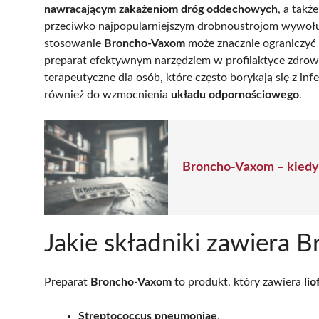
nawracającym zakażeniom dróg oddechowych
, a tak
przeciwko najpopularniejszym drobnoustrojom wywołują
stosowanie
Broncho-Vaxom
może znacznie ograniczyć l
preparat efektywnym narzędziem w profilaktyce zdrowo
terapeutyczne dla osób, które często borykają się z inf
również do wzmocnienia
układu odpornościowego
.
Broncho-Vaxom – kiedy 
Jakie składniki zawiera
Preparat
Broncho-Vaxom
to produkt, który zawiera
lio
Streptococcus pneumoniae
,