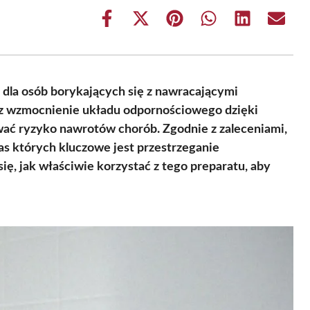
Share
Share
Share
Share
Share
Share
on
on
on
on
on
on
Facebook
X
Pinterest
WhatsApp
LinkedIn
Email
(Twitter)
dla osób borykających się z nawracającymi
ez wzmocnienie układu odpornościowego dzięki
wać ryzyko nawrotów chorób. Zgodnie z zaleceniami,
 których kluczowe jest przestrzeganie
, jak właściwie korzystać z tego preparatu, aby