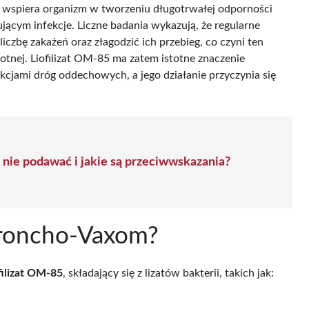
że wspiera organizm w tworzeniu długotrwałej odporności
cym infekcje. Liczne badania wykazują, że regularne
iczbę zakażeń oraz złagodzić ich przebieg, co czyni ten
tnej. Liofilizat OM-85 ma zatem istotne znaczenie
ekcjami dróg oddechowych, a jego działanie przyczynia się
nie podawać i jakie są przeciwwskazania?
 Broncho-Vaxom?
filizat OM-85
, składający się z lizatów bakterii, takich jak: