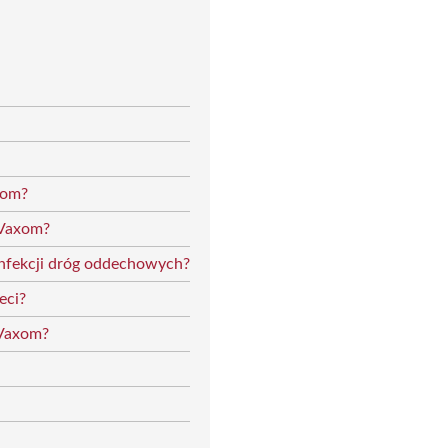
xom?
-Vaxom?
nfekcji dróg oddechowych?
eci?
-Vaxom?