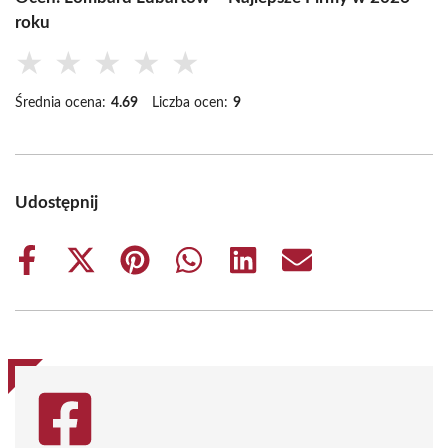
roku
★
★
★
★
★
Średnia ocena:
4.69
Liczba ocen:
9
Udostępnij
Share
Share
Share
Share
Share
Share
on
on
on
on
on
on
Facebook
X
Pinterest
WhatsApp
LinkedIn
Email
(Twitter)