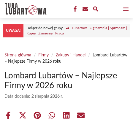
Przejdź
M
do
treści
Dołącz do nowej grupy
Lubartów - Ogłoszenia | Sprzedam |
UWAGA!
Kupię | Zamienię | Praca
Strona główna
/
Firmy
/
Zakupy i Handel
/
Lombard Lubartów
– Najlepsze Firmy w 2026 roku
Lombard Lubartów – Najlepsze
Firmy w 2026 roku
Data dodania:
2 sierpnia 2026 r.
Share
Share
Share
Share
Share
Share
on
on
on
on
on
on
Facebook
X
Pinterest
WhatsApp
LinkedIn
Email
(Twitter)