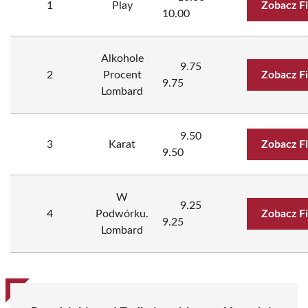
1
Play
Zobacz F
10.00
Alkohole
9.75
2
Procent
Zobacz F
9.75
Lombard
9.50
3
Karat
Zobacz F
9.50
W
9.25
4
Podwórku.
Zobacz F
9.25
Lombard