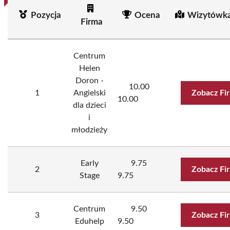
Pozycja
Ocena
Wizytówka
Firma
Centrum
Helen
Doron -
10.00
1
Angielski
Zobacz Fi
10.00
dla dzieci
i
młodzieży
Early
9.75
2
Zobacz Fi
Stage
9.75
Centrum
9.50
3
Zobacz Fi
Eduhelp
9.50