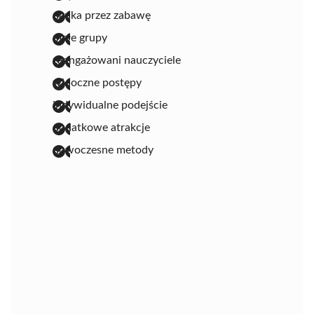
nauka przez zabawę
małe grupy
zaangażowani nauczyciele
widoczne postępy
indywidualne podejście
dodatkowe atrakcje
nowoczesne metody