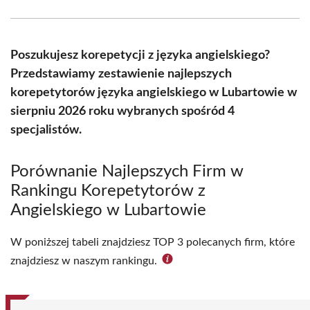
Facebook
X
Pinterest
WhatsApp
LinkedIn
Email
(Twitter)
Poszukujesz korepetycji z języka angielskiego?
Przedstawiamy zestawienie najlepszych
korepetytorów języka angielskiego w Lubartowie w
sierpniu 2026 roku wybranych spośród 4
specjalistów.
Porównanie Najlepszych Firm w
Rankingu Korepetytorów z
Angielskiego w Lubartowie
W poniższej tabeli znajdziesz TOP 3 polecanych firm, które
znajdziesz w naszym rankingu.