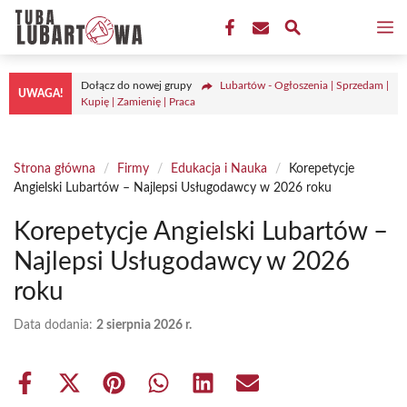
Przejdź
M
do
treści
Dołącz do nowej grupy
Lubartów - Ogłoszenia | Sprzedam |
UWAGA!
Kupię | Zamienię | Praca
Strona główna
/
Firmy
/
Edukacja i Nauka
/
Korepetycje
Angielski Lubartów – Najlepsi Usługodawcy w 2026 roku
Korepetycje Angielski Lubartów –
Najlepsi Usługodawcy w 2026
roku
Data dodania:
2 sierpnia 2026 r.
Share
Share
Share
Share
Share
Share
on
on
on
on
on
on