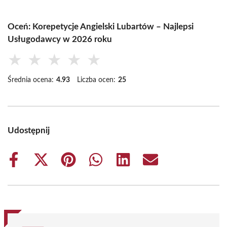
Oceń: Korepetycje Angielski Lubartów – Najlepsi
Usługodawcy w 2026 roku
★
★
★
★
★
Średnia ocena:
4.93
Liczba ocen:
25
Udostępnij
Share
Share
Share
Share
Share
Share
on
on
on
on
on
on
Facebook
X
Pinterest
WhatsApp
LinkedIn
Email
(Twitter)