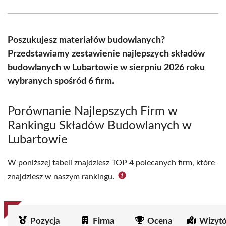
Facebook
X
Pinterest
WhatsApp
LinkedIn
Email
(Twitter)
Poszukujesz materiałów budowlanych?
Przedstawiamy zestawienie najlepszych składów
budowlanych w Lubartowie w sierpniu 2026 roku
wybranych spośród 6 firm.
Porównanie Najlepszych Firm w
Rankingu Składów Budowlanych w
Lubartowie
W poniższej tabeli znajdziesz TOP 4 polecanych firm, które
znajdziesz w naszym rankingu.
Pozycja
Firma
Ocena
Wizyt