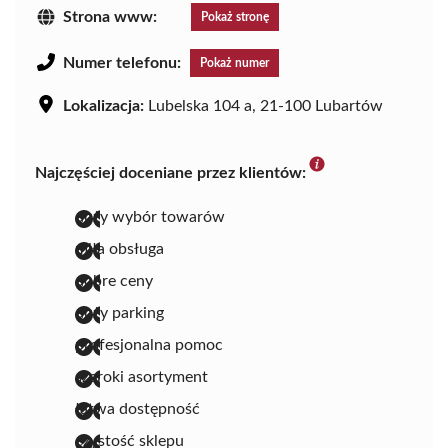
Strona www:
Pokaż stronę
Numer telefonu:
Pokaż numer
Lokalizacja:
Lubelska 104 a, 21-100 Lubartów
Najczęściej doceniane przez klientów:
duży wybór towarów
miła obsługa
dobre ceny
duży parking
profesjonalna pomoc
szeroki asortyment
łatwa dostępność
czystość sklepu