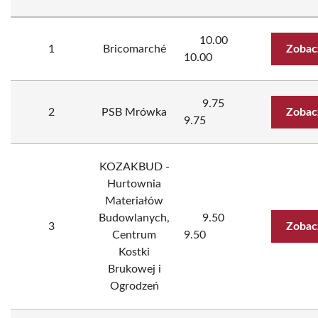
10.00
1
Bricomarché
Zobac
10.00
9.75
2
PSB Mrówka
Zobac
9.75
KOZAKBUD -
Hurtownia
Materiałów
Budowlanych,
9.50
3
Zobac
Centrum
9.50
Kostki
Brukowej i
Ogrodzeń