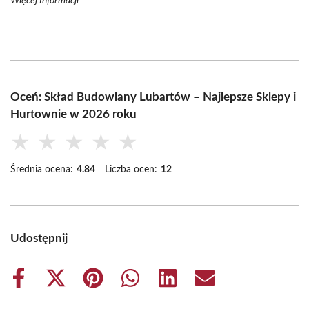
Więcej Informacji
Oceń: Skład Budowlany Lubartów – Najlepsze Sklepy i
Hurtownie w 2026 roku
★
★
★
★
★
Średnia ocena:
4.84
Liczba ocen:
12
Udostępnij
Share
Share
Share
Share
Share
Share
on
on
on
on
on
on
Facebook
X
Pinterest
WhatsApp
LinkedIn
Email