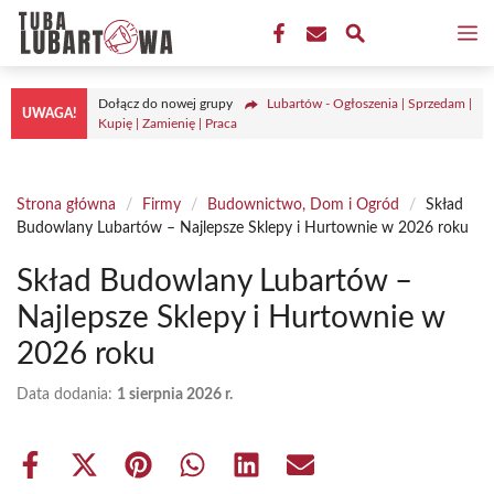
Przejdź
M
do
treści
Dołącz do nowej grupy
Lubartów - Ogłoszenia | Sprzedam |
UWAGA!
Kupię | Zamienię | Praca
Strona główna
/
Firmy
/
Budownictwo, Dom i Ogród
/
Skład
Budowlany Lubartów – Najlepsze Sklepy i Hurtownie w 2026 roku
Skład Budowlany Lubartów –
Najlepsze Sklepy i Hurtownie w
2026 roku
Data dodania:
1 sierpnia 2026 r.
Share
Share
Share
Share
Share
Share
on
on
on
on
on
on