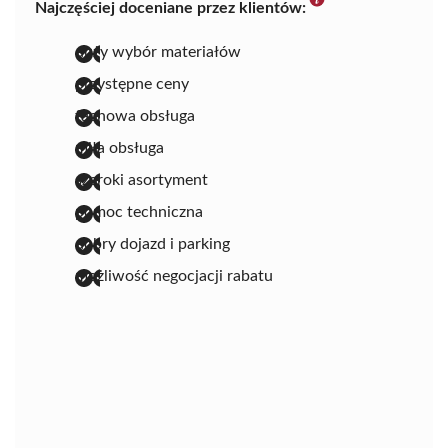
Najczęściej doceniane przez klientów:
duży wybór materiałów
przystępne ceny
fachowa obsługa
miła obsługa
szeroki asortyment
pomoc techniczna
dobry dojazd i parking
możliwość negocjacji rabatu