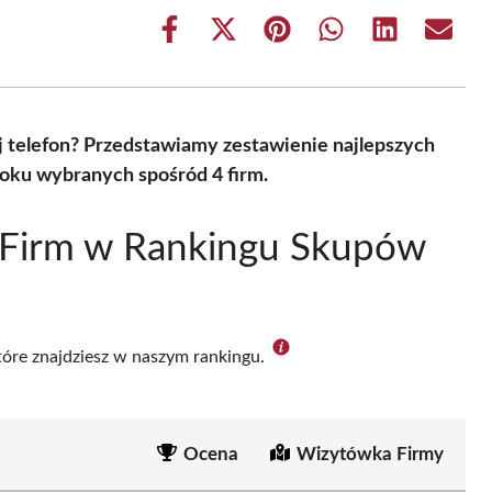
Share
Share
Share
Share
Share
Share
on
on
on
on
on
on
Facebook
X
Pinterest
WhatsApp
LinkedIn
Email
(Twitter)
j telefon? Przedstawiamy zestawienie najlepszych
oku wybranych spośród 4 firm.
 Firm w Rankingu Skupów
które znajdziesz w naszym rankingu.
Ocena
Wizytówka Firmy