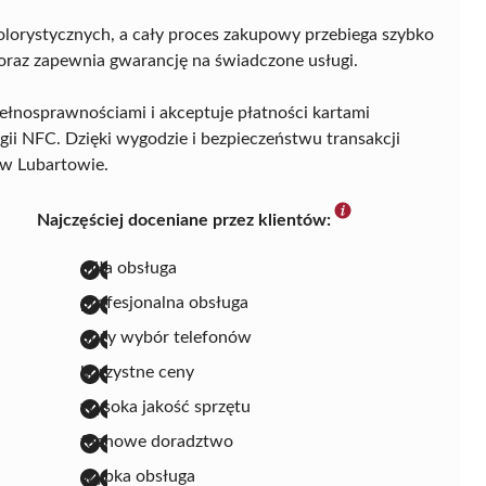
olorystycznych, a cały proces zakupowy przebiega szybko
oraz zapewnia gwarancję na świadczone usługi.
ełnosprawnościami i akceptuje płatności kartami
i NFC. Dzięki wygodzie i bezpieczeństwu transakcji
 w Lubartowie.
Najczęściej doceniane przez klientów:
miła obsługa
profesjonalna obsługa
duży wybór telefonów
korzystne ceny
wysoka jakość sprzętu
fachowe doradztwo
szybka obsługa