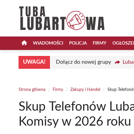
Przejdź
do
treści
WIADOMOŚCI
POLICJA
FIRMY
OGŁOSZE
UWAGA!
Dołącz do nowej grupy
Luba
Strona główna
/
Firmy
/
Zakupy i Handel
/
Skup Telefonó
Skup Telefonów Luba
Komisy w 2026 roku