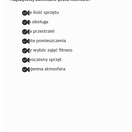
duża ilość sprzętu
miła obsługa
duża przestrzeń
czyste pomieszczenia
duży wybór zajęć fitness
nowoczesny sprzęt
przyjemna atmosfera