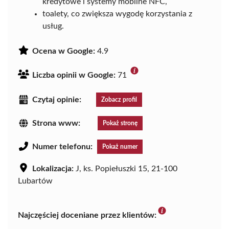
kredytowe i systemy mobilne NFC,
toalety, co zwiększa wygodę korzystania z
usług.
Ocena w Google:
4.9
Liczba opinii w Google:
71
Czytaj opinie:
Zobacz profil
Strona www:
Pokaż stronę
Numer telefonu:
Pokaż numer
Lokalizacja:
J, ks. Popiełuszki 15, 21-100
Lubartów
Najczęściej doceniane przez klientów: