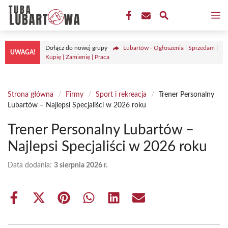
Przejdź
M
do
treści
Dołącz do nowej grupy
Lubartów - Ogłoszenia | Sprzedam |
UWAGA!
Kupię | Zamienię | Praca
Strona główna
/
Firmy
/
Sport i rekreacja
/
Trener Personalny
Lubartów – Najlepsi Specjaliści w 2026 roku
Trener Personalny Lubartów –
Najlepsi Specjaliści w 2026 roku
Data dodania:
3 sierpnia 2026 r.
Share
Share
Share
Share
Share
Share
on
on
on
on
on
on
Facebook
X
Pinterest
WhatsApp
LinkedIn
Email
(Twitter)