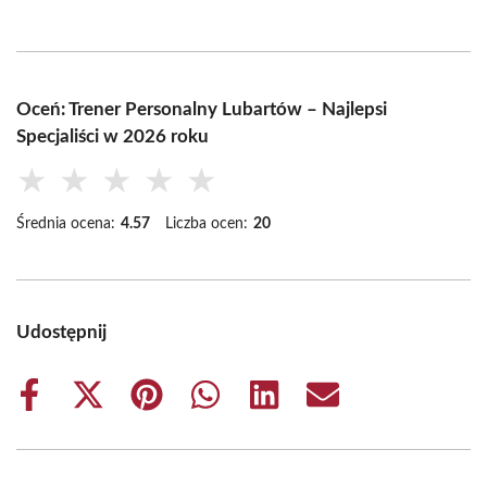
Oceń: Trener Personalny Lubartów – Najlepsi
Specjaliści w 2026 roku
★
★
★
★
★
Średnia ocena:
4.57
Liczba ocen:
20
Udostępnij
Share
Share
Share
Share
Share
Share
on
on
on
on
on
on
Facebook
X
Pinterest
WhatsApp
LinkedIn
Email
(Twitter)