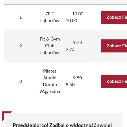
7FIT
10.00
1
Zobacz Fi
Lubartów
10.00
Fit & Gym
9.75
2
Club
Zobacz Fi
9.75
Lubartów
Pilates
Studio
9.50
3
Zobacz Fi
Dorota
9.50
Wągrodna
Przedsiębiorco! Zadbaj o widoczność swojej