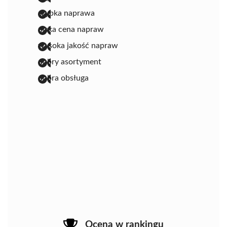
szybka naprawa
niska cena napraw
wysoka jakość napraw
dobry asortyment
dobra obsługa
Ocena w rankingu