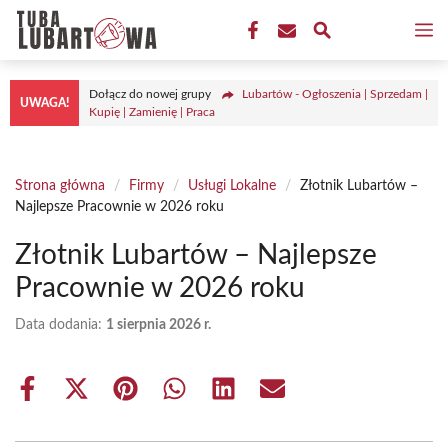
Przejdź
M
do
treści
Dołącz do nowej grupy
Lubartów - Ogłoszenia | Sprzedam |
UWAGA!
Kupię | Zamienię | Praca
Strona główna
/
Firmy
/
Usługi Lokalne
/
Złotnik Lubartów –
Najlepsze Pracownie w 2026 roku
Złotnik Lubartów – Najlepsze
Pracownie w 2026 roku
Data dodania:
1 sierpnia 2026 r.
Share
Share
Share
Share
Share
Share
on
on
on
on
on
on
Facebook
X
Pinterest
WhatsApp
LinkedIn
Email
(Twitter)