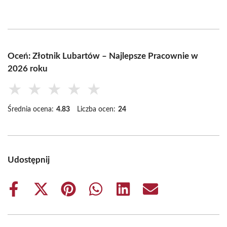
Oceń: Złotnik Lubartów – Najlepsze Pracownie w
2026 roku
★
★
★
★
★
Średnia ocena:
4.83
Liczba ocen:
24
Udostępnij
Share
Share
Share
Share
Share
Share
on
on
on
on
on
on
Facebook
X
Pinterest
WhatsApp
LinkedIn
Email
(Twitter)