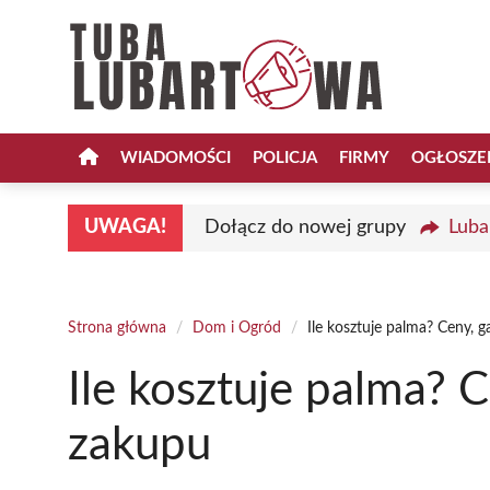
Przejdź
do
treści
WIADOMOŚCI
POLICJA
FIRMY
OGŁOSZE
UWAGA!
Dołącz do nowej grupy
Luba
Strona główna
/
Dom i Ogród
/
Ile kosztuje palma? Ceny, g
Ile kosztuje palma? C
zakupu