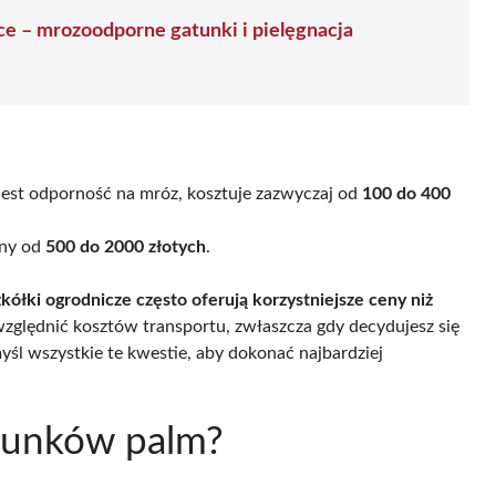
ce – mrozoodporne gatunki i pielęgnacja
 jest odporność na mróz, kosztuje zazwyczaj od
100 do 400
eny od
500 do 2000 złotych
.
zkółki ogrodnicze często oferują korzystniejsze ceny niż
względnić kosztów transportu, zwłaszcza gdy decydujesz się
yśl wszystkie te kwestie, aby dokonać najbardziej
atunków palm?