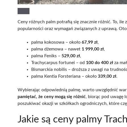
Ceny różnych palm potrafią się znacznie różnić. To, ile
popularności oraz wymagań związanych z uprawą. Oto 
palma kokosowa – około
67,99 zł
,
palma dżemowa – nawet
1 999,00 zł
,
palma Feniks –
529,00 zł
,
Trachycarpus fortunei – od
100 do 400 zł
za mał
Bismarckia nobilis – droższa z uwagi na trudnoś
palma Kentia Forsteriana – około
339,00 zł
.
Wybierając odpowiednią palmę, warto uwzględnić war
pamiętać, że ceny mogą się różnić
, biorąc pod uwagę l
poszukiwać okazji w szkółkach ogrodniczych, które częs
Jakie są ceny palmy Trac