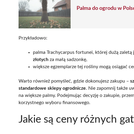
Palma do ogrodu w Pols
Przykładowo:
palma Trachycarpus fortunei, której dużą zaletą
złotych
za małą sadzonkę,
większe egzemplarze tej rośliny mogą osiągać c
Warto również pomyśleć, gdzie dokonujesz zakupu –
s
standardowe sklepy ogrodnicze
. Nie zapomnij także u
na większe palmy. Podejmując decyzję o zakupie, przem
korzystnego wyboru finansowego.
Jakie są ceny różnych g