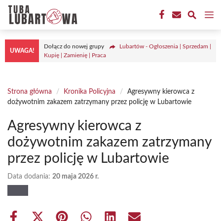
Przejdź
M
do
treści
Dołącz do nowej grupy
Lubartów - Ogłoszenia | Sprzedam |
UWAGA!
Kupię | Zamienię | Praca
Strona główna
/
Kronika Policyjna
/
Agresywny kierowca z
dożywotnim zakazem zatrzymany przez policję w Lubartowie
Agresywny kierowca z
dożywotnim zakazem zatrzymany
przez policję w Lubartowie
Data dodania:
20 maja 2026 r.
Share
Share
Share
Share
Share
Share