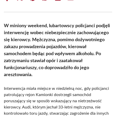
on
on
on
on
on
on
Facebook
X
Pinterest
WhatsApp
LinkedIn
Email
(Twitter)
W miniony weekend, lubartowscy policjanci podjęli
interwencję wobec niebezpiecznie zachowującego
się kierowcy. Mężczyzna, pomimo dożywotniego
zakazu prowadzenia pojazdów, kierował
samochodem będąc pod wpływem alkoholu. Po
zatrzymaniu stawiał opór i zaatakował
funkcjonariuszy, co doprowadziło do jego
aresztowania.
Interwencja miała miejsce w niedzielną noc, gdy policjanci
patrolujący rejon Kamionki dostrzegli samochód
poruszający się w sposób wskazujący na nietrzeźwość
kierowcy. Audi, którym jechał 33-letni mężczyzna, nie
kontrolowało toru jazdy, stwarzając zagrożenie dla innych