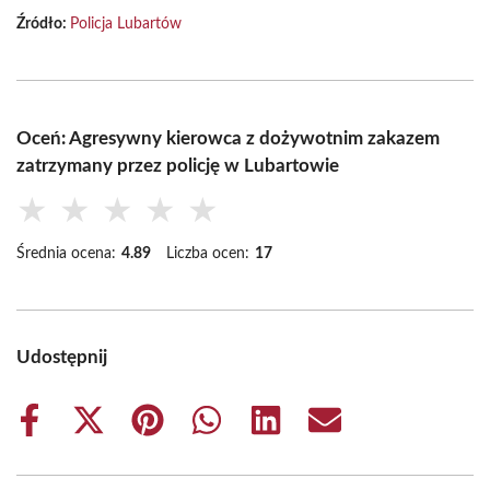
Źródło:
Policja Lubartów
Oceń: Agresywny kierowca z dożywotnim zakazem
zatrzymany przez policję w Lubartowie
★
★
★
★
★
Średnia ocena:
4.89
Liczba ocen:
17
Udostępnij
Share
Share
Share
Share
Share
Share
on
on
on
on
on
on
Facebook
X
Pinterest
WhatsApp
LinkedIn
Email
(Twitter)