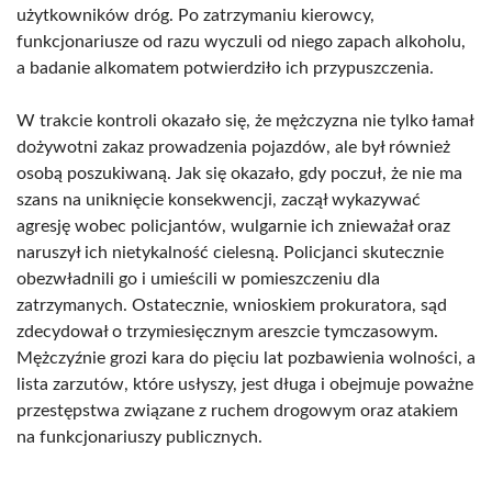
użytkowników dróg. Po zatrzymaniu kierowcy,
funkcjonariusze od razu wyczuli od niego zapach alkoholu,
a badanie alkomatem potwierdziło ich przypuszczenia.
W trakcie kontroli okazało się, że mężczyzna nie tylko łamał
dożywotni zakaz prowadzenia pojazdów, ale był również
osobą poszukiwaną. Jak się okazało, gdy poczuł, że nie ma
szans na uniknięcie konsekwencji, zaczął wykazywać
agresję wobec policjantów, wulgarnie ich znieważał oraz
naruszył ich nietykalność cielesną. Policjanci skutecznie
obezwładnili go i umieścili w pomieszczeniu dla
zatrzymanych. Ostatecznie, wnioskiem prokuratora, sąd
zdecydował o trzymiesięcznym areszcie tymczasowym.
Mężczyźnie grozi kara do pięciu lat pozbawienia wolności, a
lista zarzutów, które usłyszy, jest długa i obejmuje poważne
przestępstwa związane z ruchem drogowym oraz atakiem
na funkcjonariuszy publicznych.