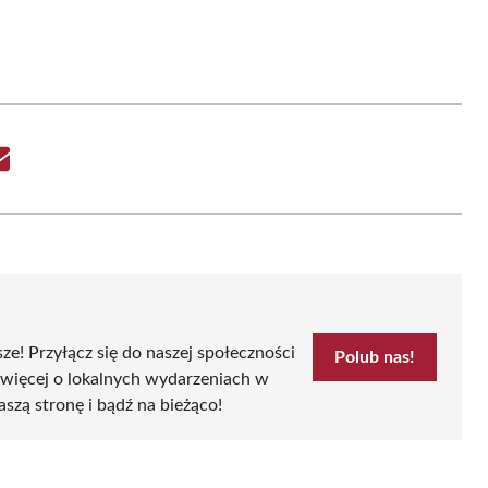
Share
on
Email
sze! Przyłącz się do naszej społeczności
Polub nas!
 więcej o lokalnych wydarzeniach w
aszą stronę i bądź na bieżąco!