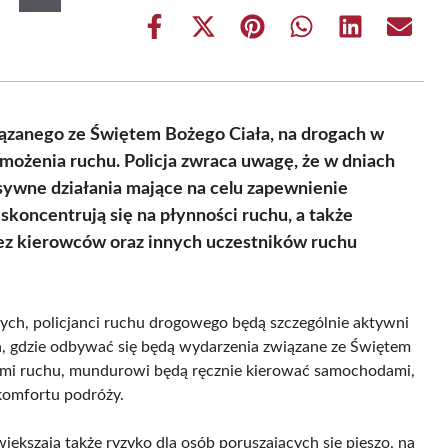
Share
Share
Share
Share
Share
Share
on
on
on
on
on
on
Facebook
X
Pinterest
WhatsApp
LinkedIn
Email
(Twitter)
ązanego ze Świętem Bożego Ciała, na drogach w
ożenia ruchu. Policja zwraca uwagę, że w dniach
ywne działania mające na celu zapewnienie
koncentrują się na płynności ruchu, a także
ez kierowców oraz innych uczestników ruchu
ch, policjanci ruchu drogowego będą szczególnie aktywni
, gdzie odbywać się będą wydarzenia związane ze Świętem
ami ruchu, mundurowi będą ręcznie kierować samochodami,
komfortu podróży.
kszają także ryzyko dla osób poruszających się pieszo, na