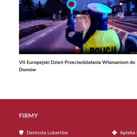
VII Europejski Dzień Przeciwdziałania Włamaniom do
Domów
FIRMY
Dentysta Lubartów
Apteka