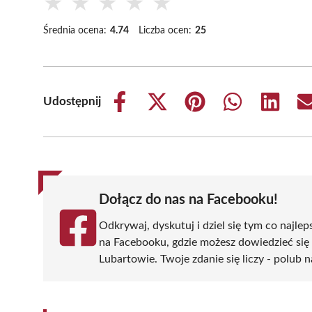
★
★
★
★
★
Średnia ocena:
4.74
Liczba ocen:
25
Udostępnij
Share
Share
Share
Share
Share
on
on
on
on
on
Facebook
X
Pinterest
WhatsApp
LinkedIn
(Twitter)
Dołącz do nas na Facebooku!
Odkrywaj, dyskutuj i dziel się tym co najlep
na Facebooku, gdzie możesz dowiedzieć się
Lubartowie. Twoje zdanie się liczy - polub n