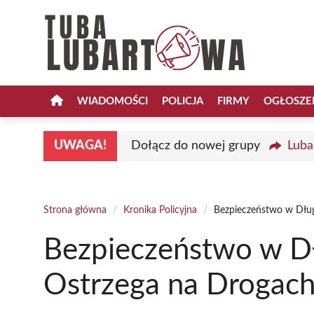
Przejdź
do
treści
WIADOMOŚCI
POLICJA
FIRMY
OGŁOSZE
UWAGA!
Dołącz do nowej grupy
Luba
Strona główna
/
Kronika Policyjna
/
Bezpieczeństwo w Dług
Bezpieczeństwo w Dł
Ostrzega na Drogac