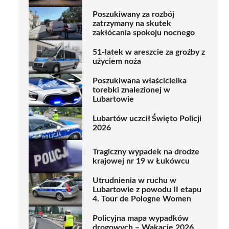
Poszukiwany za rozbój
zatrzymany na skutek
zakłócania spokoju nocnego
51-latek w areszcie za groźby z
użyciem noża
Poszukiwana właścicielka
torebki znalezionej w
Lubartowie
Lubartów uczcił Święto Policji
2026
Tragiczny wypadek na drodze
krajowej nr 19 w Łukówcu
Utrudnienia w ruchu w
Lubartowie z powodu II etapu
4. Tour de Pologne Women
Policyjna mapa wypadków
drogowych – Wakacje 2026