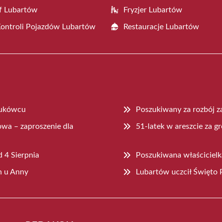
f Lubartów
Fryzjer Lubartów
Kontroli Pojazdów Lubartów
Restauracje Lubartów
Łukówcu
Poszukiwany za rozbój z
owa – zaproszenie dla
51-latek w areszcie za g
 4 Sierpnia
Poszukiwana właścicielk
n u Anny
Lubartów uczcił Święto P