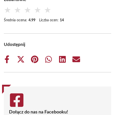
★
★
★
★
★
Średnia ocena:
4.99
Liczba ocen:
14
Udostępnij
Share
Share
Share
Share
Share
Share
on
on
on
on
on
on
Facebook
X
Pinterest
WhatsApp
LinkedIn
Email
(Twitter)
Dołącz do nas na Facebooku!