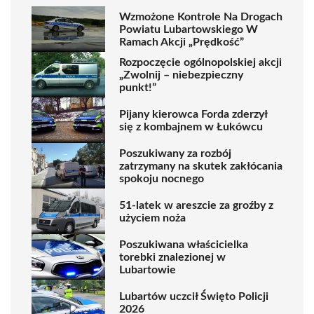
Wzmożone Kontrole Na Drogach
Powiatu Lubartowskiego W
Ramach Akcji „Prędkość”
Rozpoczęcie ogólnopolskiej akcji
„Zwolnij – niebezpieczny
punkt!”
Pijany kierowca Forda zderzył
się z kombajnem w Łukówcu
Poszukiwany za rozbój
zatrzymany na skutek zakłócania
spokoju nocnego
51-latek w areszcie za groźby z
użyciem noża
Poszukiwana właścicielka
torebki znalezionej w
Lubartowie
Lubartów uczcił Święto Policji
2026