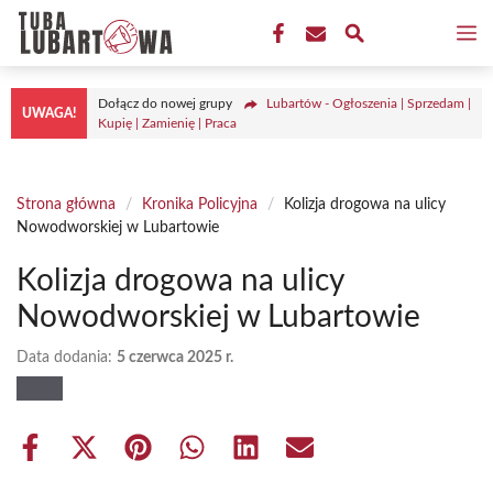
Przejdź
M
do
treści
Dołącz do nowej grupy
Lubartów - Ogłoszenia | Sprzedam |
UWAGA!
Kupię | Zamienię | Praca
Strona główna
/
Kronika Policyjna
/
Kolizja drogowa na ulicy
Nowodworskiej w Lubartowie
Kolizja drogowa na ulicy
Nowodworskiej w Lubartowie
Data dodania:
5 czerwca 2025 r.
Share
Share
Share
Share
Share
Share
on
on
on
on
on
on
Facebook
X
Pinterest
WhatsApp
LinkedIn
Email