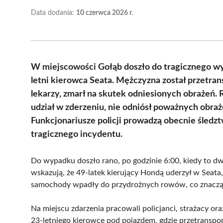
Data dodania:
10 czerwca 2026 r.
W miejscowości Gołąb doszło do tragicznego wy
letni kierowca Seata. Mężczyzna został przetra
lekarzy, zmarł na skutek odniesionych obrażeń.
udział w zderzeniu, nie odniósł poważnych obraż
Funkcjonariusze policji prowadzą obecnie śledzt
tragicznego incydentu.
Do wypadku doszło rano, po godzinie 6:00, kiedy to dw
wskazują, że 49-latek kierujący Hondą uderzył w Seata
samochody wpadły do przydrożnych rowów, co znacząc
Na miejscu zdarzenia pracowali policjanci, strażacy or
23-letniego kierowcę pod pojazdem, gdzie przetranspor