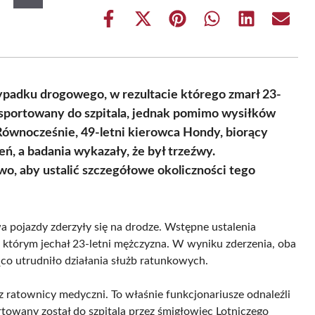
Share
Share
Share
Share
Share
Share
on
on
on
on
on
on
Facebook
X
Pinterest
WhatsApp
LinkedIn
Email
(Twitter)
padku drogowego, w rezultacie którego zmarł 23-
nsportowany do szpitala, jednak pomimo wysiłków
 Równocześnie, 49-letni kierowca Hondy, biorący
eń, a badania wykazały, że był trzeźwy.
wo, aby ustalić szczegółowe okoliczności tego
a pojazdy zderzyły się na drodze. Wstępne ustalenia
, którym jechał 23-letni mężczyzna. W wyniku zderzenia, oba
o utrudniło działania służb ratunkowych.
az ratownicy medyczni. To właśnie funkcjonariusze odnaleźli
towany został do szpitala przez śmigłowiec Lotniczego