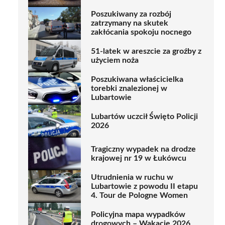
Poszukiwany za rozbój
zatrzymany na skutek
zakłócania spokoju nocnego
51-latek w areszcie za groźby z
użyciem noża
Poszukiwana właścicielka
torebki znalezionej w
Lubartowie
Lubartów uczcił Święto Policji
2026
Tragiczny wypadek na drodze
krajowej nr 19 w Łukówcu
Utrudnienia w ruchu w
Lubartowie z powodu II etapu
4. Tour de Pologne Women
Policyjna mapa wypadków
drogowych – Wakacje 2026