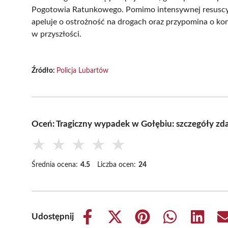
Pogotowia Ratunkowego. Pomimo intensywnej resuscyta
apeluje o ostrożność na drogach oraz przypomina o kon
w przyszłości.
Źródło:
Policja Lubartów
Oceń: Tragiczny wypadek w Gołębiu: szczegóły zd
★
★
★
★
★
Średnia ocena:
4.5
Liczba ocen:
24
Udostępnij
Share
Share
Share
Share
Share