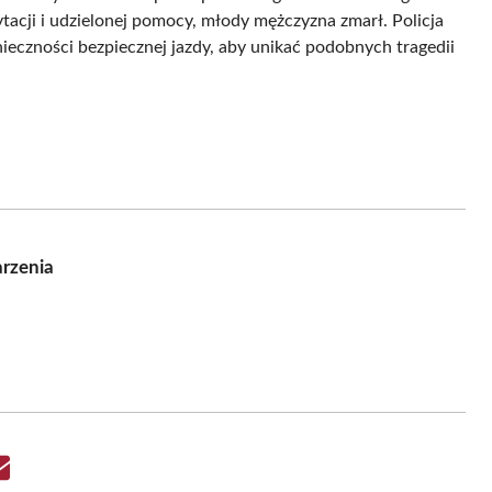
cji i udzielonej pomocy, młody mężczyzna zmarł. Policja
ieczności bezpiecznej jazdy, aby unikać podobnych tragedii
arzenia
Share