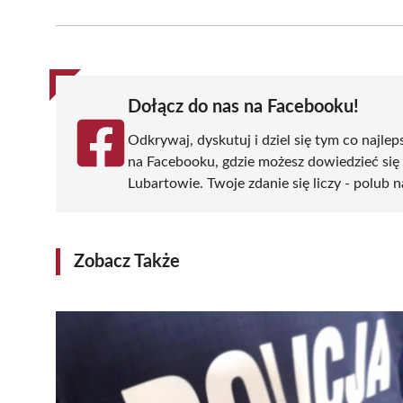
on
on
on
on
on
Facebook
X
Pinterest
WhatsApp
LinkedIn
(Twitter)
Dołącz do nas na Facebooku!
Odkrywaj, dyskutuj i dziel się tym co najlep
na Facebooku, gdzie możesz dowiedzieć się
Lubartowie. Twoje zdanie się liczy - polub n
Zobacz Także