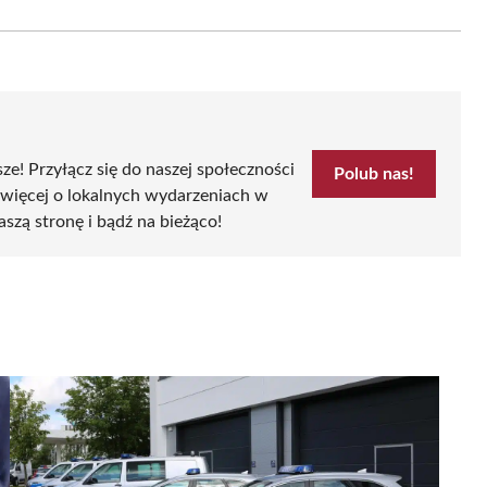
on
Email
sze! Przyłącz się do naszej społeczności
Polub nas!
 więcej o lokalnych wydarzeniach w
aszą stronę i bądź na bieżąco!