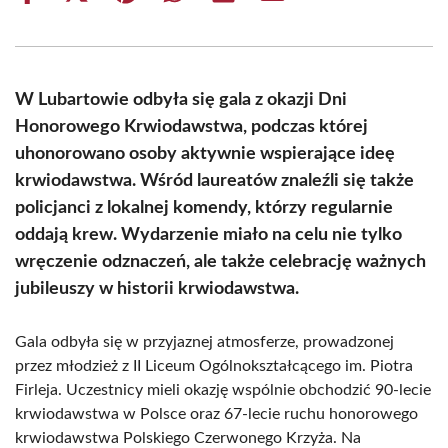
on
on
on
on
on
on
Facebook
X
Pinterest
WhatsApp
LinkedIn
Email
(Twitter)
W Lubartowie odbyła się gala z okazji Dni
Honorowego Krwiodawstwa, podczas której
uhonorowano osoby aktywnie wspierające ideę
krwiodawstwa. Wśród laureatów znaleźli się także
policjanci z lokalnej komendy, którzy regularnie
oddają krew. Wydarzenie miało na celu nie tylko
wręczenie odznaczeń, ale także celebrację ważnych
jubileuszy w historii krwiodawstwa.
Gala odbyła się w przyjaznej atmosferze, prowadzonej
przez młodzież z II Liceum Ogólnokształcącego im. Piotra
Firleja. Uczestnicy mieli okazję wspólnie obchodzić 90-lecie
krwiodawstwa w Polsce oraz 67-lecie ruchu honorowego
krwiodawstwa Polskiego Czerwonego Krzyża. Na