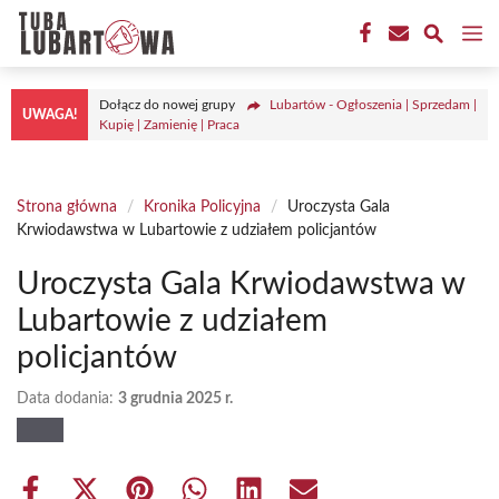
Przejdź
M
do
treści
Dołącz do nowej grupy
Lubartów - Ogłoszenia | Sprzedam |
UWAGA!
Kupię | Zamienię | Praca
Strona główna
/
Kronika Policyjna
/
Uroczysta Gala
Krwiodawstwa w Lubartowie z udziałem policjantów
Uroczysta Gala Krwiodawstwa w
Lubartowie z udziałem
policjantów
Data dodania:
3 grudnia 2025 r.
Share
Share
Share
Share
Share
Share