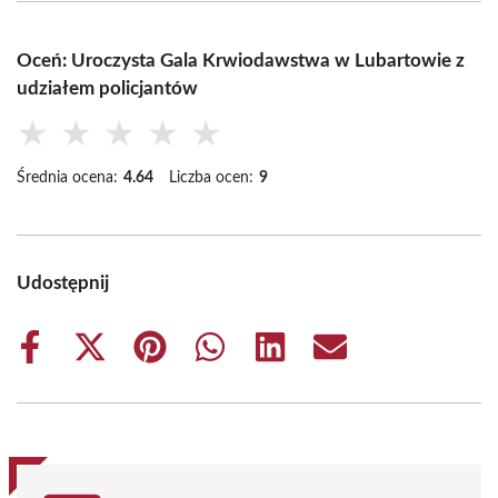
Oceń: Uroczysta Gala Krwiodawstwa w Lubartowie z
udziałem policjantów
★
★
★
★
★
Średnia ocena:
4.64
Liczba ocen:
9
Udostępnij
Share
Share
Share
Share
Share
Share
on
on
on
on
on
on
Facebook
X
Pinterest
WhatsApp
LinkedIn
Email
(Twitter)