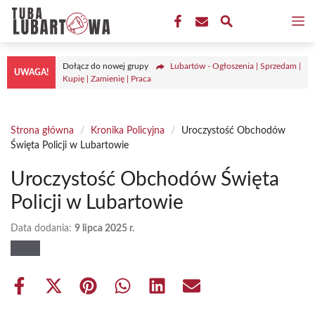
Przejdź
M
do
treści
Dołącz do nowej grupy
Lubartów - Ogłoszenia | Sprzedam |
UWAGA!
Kupię | Zamienię | Praca
Strona główna
/
Kronika Policyjna
/
Uroczystość Obchodów
Święta Policji w Lubartowie
Uroczystość Obchodów Święta
Policji w Lubartowie
Data dodania:
9 lipca 2025 r.
Share
Share
Share
Share
Share
Share
on
on
on
on
on
on
Facebook
X
Pinterest
WhatsApp
LinkedIn
Email