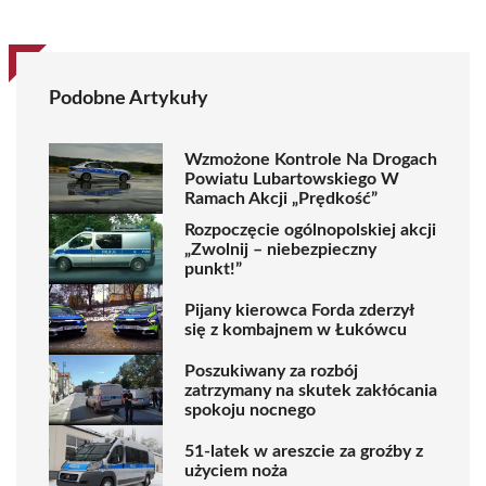
Podobne Artykuły
Wzmożone Kontrole Na Drogach
Powiatu Lubartowskiego W
Ramach Akcji „Prędkość”
Rozpoczęcie ogólnopolskiej akcji
„Zwolnij – niebezpieczny
punkt!”
Pijany kierowca Forda zderzył
się z kombajnem w Łukówcu
Poszukiwany za rozbój
zatrzymany na skutek zakłócania
spokoju nocnego
51-latek w areszcie za groźby z
użyciem noża