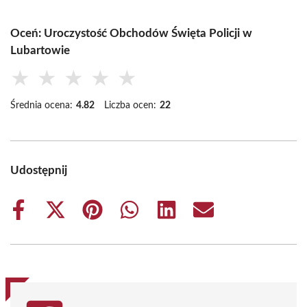
Oceń: Uroczystość Obchodów Święta Policji w
Lubartowie
★
★
★
★
★
Średnia ocena:
4.82
Liczba ocen:
22
Udostępnij
Share
Share
Share
Share
Share
Share
on
on
on
on
on
on
Facebook
X
Pinterest
WhatsApp
LinkedIn
Email
(Twitter)