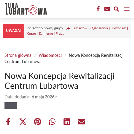
Przejdź
M
do
treści
Dołącz do nowej grupy
Lubartów - Ogłoszenia | Sprzedam |
UWAGA!
Kupię | Zamienię | Praca
Strona główna
/
Wiadomości
/
Nowa Koncepcja Rewitalizacji
Centrum Lubartowa
Nowa Koncepcja Rewitalizacji
Centrum Lubartowa
Data dodania:
6 maja 2026 r.
Share
Share
Share
Share
Share
Share
on
on
on
on
on
on
Facebook
X
Pinterest
WhatsApp
LinkedIn
Email