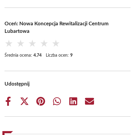
Oceń: Nowa Koncepcja Rewitalizacji Centrum
Lubartowa
★
★
★
★
★
Średnia ocena:
4.74
Liczba ocen:
9
Udostępnij
Share
Share
Share
Share
Share
Share
on
on
on
on
on
on
Facebook
X
Pinterest
WhatsApp
LinkedIn
Email
(Twitter)