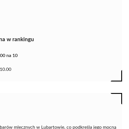
na w rankingu
.00 na 10
10.00
u barów mlecznych w Lubartowie, co podkreśla jego mocną