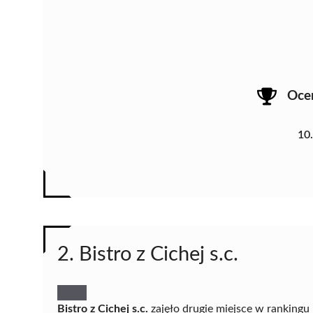
Oce
10
2. Bistro z Cichej s.c.
Bistro z Cichej s.c.
zajęło drugie miejsce w ranking