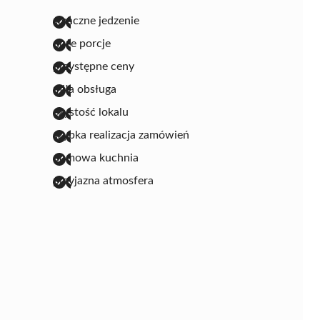
smaczne jedzenie
duże porcje
przystępne ceny
miła obsługa
czystość lokalu
szybka realizacja zamówień
domowa kuchnia
przyjazna atmosfera