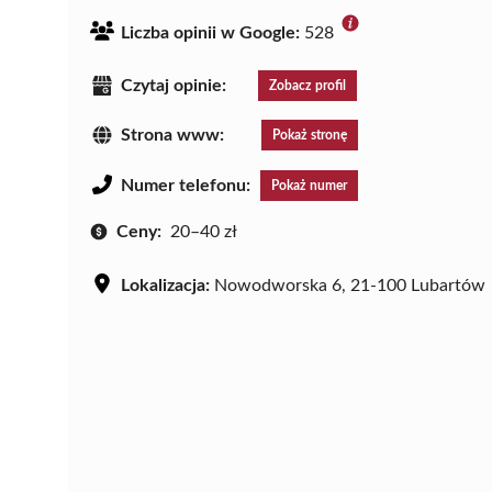
Liczba opinii w Google:
528
Czytaj opinie:
Zobacz profil
Strona www:
Pokaż stronę
Numer telefonu:
Pokaż numer
Ceny:
20–40 zł
Lokalizacja:
Nowodworska 6, 21-100 Lubartów