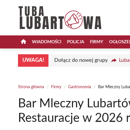
Przejdź
do
treści
WIADOMOŚCI
POLICJA
FIRMY
OGŁOSZE
UWAGA!
Dołącz do nowej grupy
Luba
Strona główna
/
Firmy
/
Gastronomia
/
Bar Mleczny Luba
Bar Mleczny Lubartó
Restauracje w 2026 