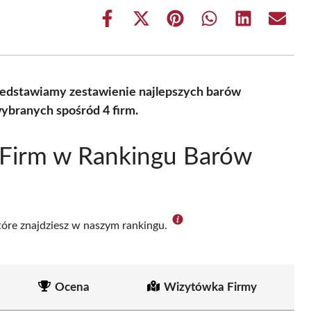
Share
Share
Share
Share
Share
Share
on
on
on
on
on
on
Facebook
X
Pinterest
WhatsApp
LinkedIn
Email
(Twitter)
zedstawiamy zestawienie najlepszych barów
ybranych spośród 4 firm.
 Firm w Rankingu Barów
które znajdziesz w naszym rankingu.
Ocena
Wizytówka Firmy