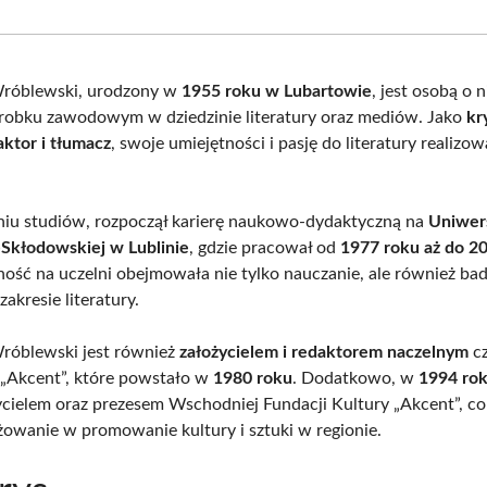
Facebook
X
Pinterest
What
(Twitter)
róblewski, urodzony w
1955 roku w Lubartowie
, jest osobą o 
obku zawodowym w dziedzinie literatury oraz mediów. Jako
kr
aktor i tłumacz
, swoje umiejętności i pasję do literatury realizow
iu studiów, rozpoczął karierę naukowo-dydaktyczną na
Uniwer
-Skłodowskiej w Lublinie
, gdzie pracował od
1977 roku aż do 2
lność na uczelni obejmowała nie tylko nauczanie, ale również ba
akresie literatury.
róblewski jest również
założycielem i redaktorem naczelnym
cz
o „Akcent”, które powstało w
1980 roku
. Dodatkowo, w
1994 ro
cielem oraz prezesem Wschodniej Fundacji Kultury „Akcent”, co
żowanie w promowanie kultury i sztuki w regionie.