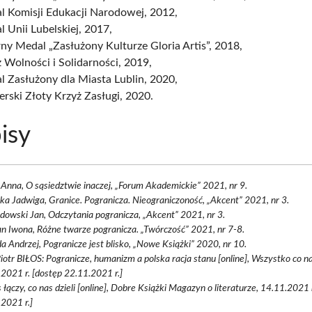
l Komisji Edukacji Narodowej, 2012,
 Unii Lubelskiej, 2017,
ny Medal „Zasłużony Kulturze Gloria Artis”, 2018,
 Wolności i Solidarności, 2019,
 Zasłużony dla Miasta Lublin, 2020,
rski Złoty Krzyż Zasługi, 2020.
isy
Anna, O sąsiedztwie inaczej, „Forum Akademickie” 2021, nr 9.
ka Jadwiga, Granice. Pogranicza. Nieograniczoność, „Akcent” 2021, nr 3.
owski Jan, Odczytania pogranicza, „Akcent” 2021, nr 3.
 Iwona, Różne twarze pogranicza. „Twórczość” 2021, nr 7-8.
 Andrzej, Pogranicze jest blisko, „Nowe Książki” 2020, nr 10.
Piotr BIŁOS: Pogranicze, humanizm a polska racja stanu [online], Wszystko co n
2021 r. [dostęp 22.11.2021 r.]
 łączy, co nas dzieli [online], Dobre Książki Magazyn o literaturze, 14.11.2021 
2021 r.]