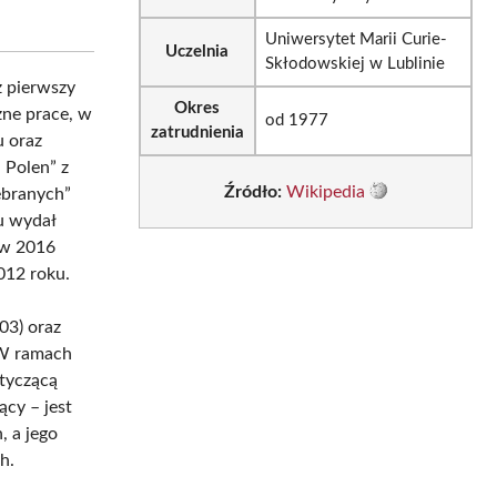
Uniwersytet Marii Curie-
Uczelnia
Skłodowskiej w Lublinie
z pierwszy
Okres
zne prace, w
od 1977
zatrudnienia
u oraz
 Polen” z
Źródło:
Wikipedia
ebranych”
u wydał
 w 2016
2012 roku.
03) oraz
 W ramach
tyczącą
ący – jest
, a jego
h.