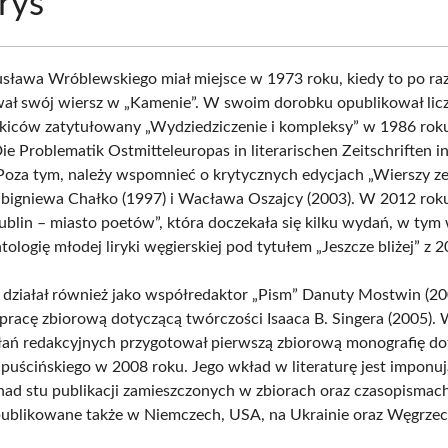
rys
sława Wróblewskiego miał miejsce w 1973 roku, kiedy to po ra
ał swój wiersz w „Kamenie”. W swoim dorobku opublikował lic
zkiców zatytułowany „Wydziedziczenie i kompleksy” w 1986 rok
e Problematik Ostmitteleuropas in literarischen Zeitschriften in
Poza tym, należy wspomnieć o krytycznych edycjach „Wierszy z
bigniewa Chałko (1997) i Wacława Oszajcy (2003). W 2012 rok
Lublin – miasto poetów”, która doczekała się kilku wydań, w tym
tologię młodej liryki węgierskiej pod tytułem „Jeszcze bliżej” z 
działał również jako współredaktor „Pism” Danuty Mostwin (20
pracę zbiorową dotyczącą twórczości Isaaca B. Singera (2005).
łań redakcyjnych przygotował pierwszą zbiorową monografię do
puścińskiego w 2008 roku. Jego wkład w literaturę jest imponuj
ad stu publikacji zamieszczonych w zbiorach oraz czasopismach
publikowane także w Niemczech, USA, na Ukrainie oraz Węgrzec