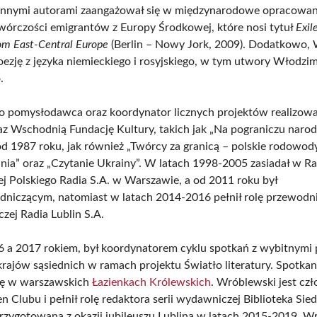
innymi autorami zaangażował się w międzynarodowe opracowan
wórczości emigrantów z Europy Środkowej, które nosi tytuł
Exil
rom East-Central Europe
(Berlin – Nowy Jork, 2009). Dodatkowo,
oezję z języka niemieckiego i rosyjskiego, w tym utwory Włodzim
.
ko pomysłodawca oraz koordynator licznych projektów realizow
az Wschodnią Fundację Kultury, takich jak „Na pograniczu narodó
od 1987 roku, jak również „Twórcy za granicą – polskie rodowody
ania” oraz „Czytanie Ukrainy”. W latach 1998-2005 zasiadał w Ra
 Polskiego Radia S.A. w Warszawie, a od 2011 roku był
niczącym, natomiast w latach 2014-2016 pełnił rolę przewodn
zej Radia Lublin S.A.
 a 2017 rokiem, był koordynatorem cyklu spotkań z wybitnymi 
krajów sąsiednich w ramach projektu Światło literatury. Spotkan
ię w warszawskich
Łazienkach Królewskich
. Wróblewski jest cz
n Clubu i pełnił rolę redaktora serii wydawniczej Biblioteka Sie
przygotowana z okazji jubileuszu Lublina w latach 2015-2019. Wr