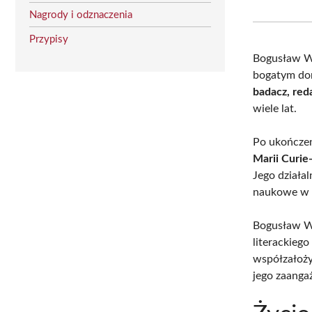
Nagrody i odznaczenia
Przypisy
Bogusław W
bogatym dor
badacz, red
wiele lat.
Po ukończen
Marii Curie
Jego działa
naukowe w z
Bogusław W
literackieg
współzałoży
jego zaanga