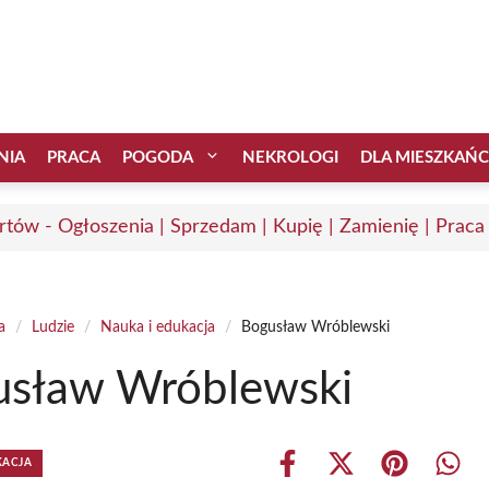
NIA
PRACA
POGODA
NEKROLOGI
DLA MIESZKAŃ
rtów - Ogłoszenia | Sprzedam | Kupię | Zamienię | Praca
a
/
Ludzie
/
Nauka i edukacja
/
Bogusław Wróblewski
usław Wróblewski
KACJA
Share
Share
Share
Shar
on
on
on
on