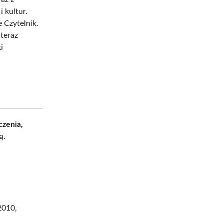
 kultur.
 Czytelnik.
 teraz
i
czenia,
ą.
2010,