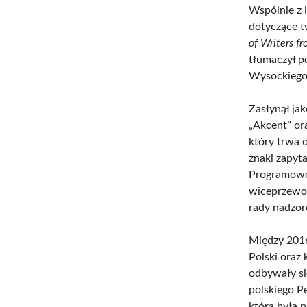
Wspólnie z 
dotyczące t
of Writers f
tłumaczył p
Wysockiego
Zasłynął ja
„Akcent” or
który trwa 
znaki zapyt
Programowej
wiceprzewod
rady nadzorc
Między 2016
Polski oraz 
odbywały s
polskiego Pe
która była 