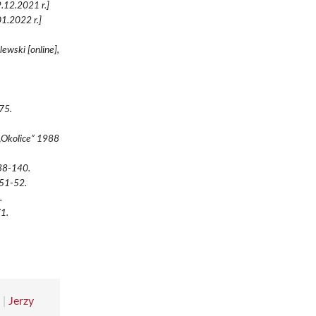
9.12.2021 r.]
1.2022 r.]
ewski [online],
75.
 „Okolice” 1988
138-140.
 51-52.
.
71.
a
|
Jerzy