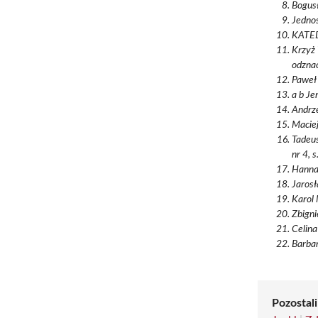
Bogusł
Jednos
KATED
Krzyż 
odznac
Paweł 
a b Je
Andrze
Maciej
Tadeus
nr 4, 
Hanna 
Jarosł
Karol 
Zbigni
Celina
Barbar
Pozostali