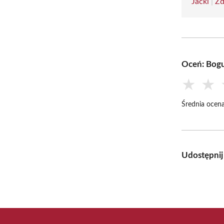
Jackl
|
Zd
Oceń: Bog
★
★
Średnia ocena
Udostępnij