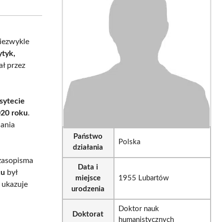
sApp
LinkedIn
Email
niezwykle
ytyk,
ał przez
sytecie
020 roku
.
dania
Państwo
Polska
działania
asopisma
Data i
ku
był
miejsce
1955 Lubartów
 ukazuje
urodzenia
Doktor nauk
Doktorat
humanistycznych