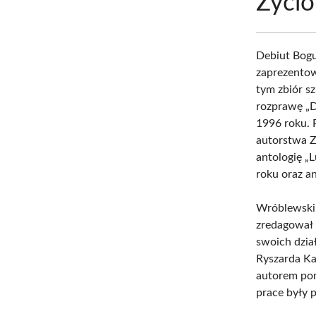
Życio
Debiut Bogu
zaprezentow
tym zbiór s
rozprawę „Di
1996 roku. 
autorstwa Z
antologię „
roku oraz an
Wróblewski 
zredagował 
swoich dzia
Ryszarda Ka
autorem pon
prace były 