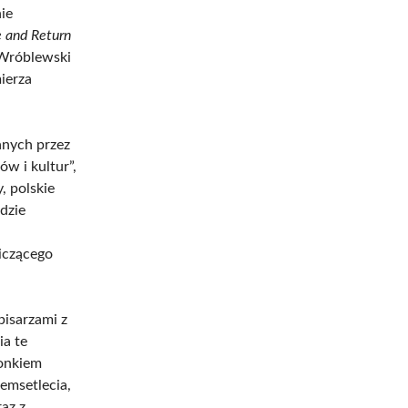
ie
e and Return
 Wróblewski
ierza
anych przez
w i kultur”,
, polskie
dzie
iczącego
pisarzami z
ia te
łonkiem
demsetlecia,
az z