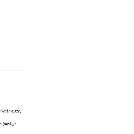
ajważniejsze,
r. [dostęp