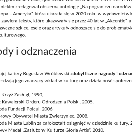
nickim zredagował obszerną antologię „Na pograniczu narodów i
ropa – Ameryka”, która ukazała się w 2020 roku w wydawnictwie
 zawiera teksty, które ukazywały się przez 40 lat w „Akcentie”, a
asyczne szkice, eseje oraz artykuły odnoszące się do problematyk
kulturowego.
dy i odznaczenia
ojej kariery Bogusław Wróblewski
zdobył liczne nagrody i odzna
erdzają jego znaczący wkład w kulturę oraz działalność społeczn
 Krzyż Zasługi, 1990,
ż Kawalerski Orderu Odrodzenia Polski, 2005,
da Fundacji Polcul, 2006,
rowy Obywatel Miasta Zwierzyniec, 2008,
da Miasta Lublin za całokształt osiągnięć w dziedzinie kultury, 
wy Medal „Zasłużony Kulturze Gloria Artis”, 2010,