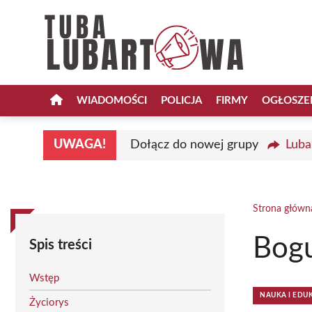
Przejdź
do
treści
WIADOMOŚCI
POLICJA
FIRMY
OGŁOSZE
UWAGA!
Dołącz do nowej grupy
Luba
Strona główn
Bog
Spis treści
Wstęp
NAUKA I EDU
Życiorys