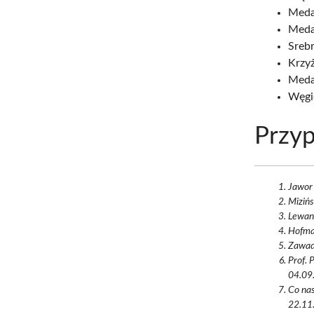
Meda
Medal
Srebr
Krzyż
Medal
Węgie
Przyp
Jawor 
Mizińs
Lewand
Hofman
Zawada
Prof. 
04.09.
Co nas
22.11.