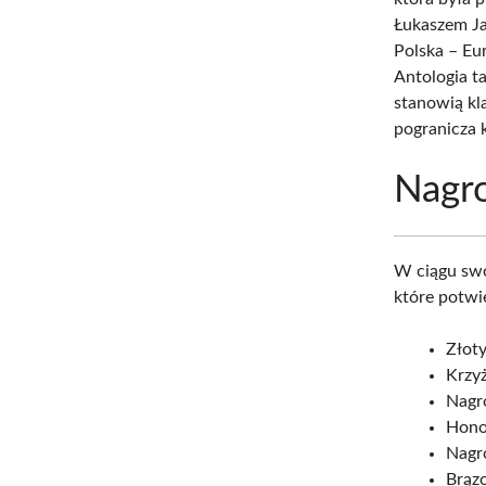
Łukaszem Ja
Polska – Eu
Antologia ta
stanowią kl
pogranicza 
Nagro
W ciągu sw
które potwi
Złoty
Krzy
Nagro
Hono
Nagro
Brązo