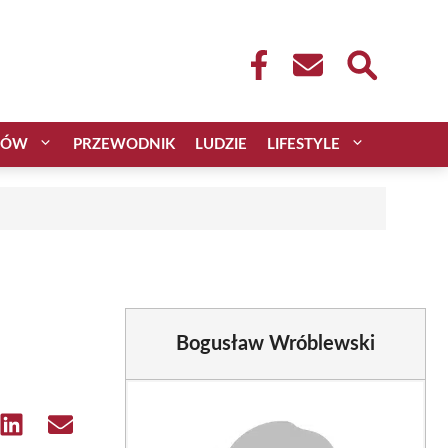
CÓW
PRZEWODNIK
LUDZIE
LIFESTYLE
Bogusław Wróblewski
e
Share
Share
on
on