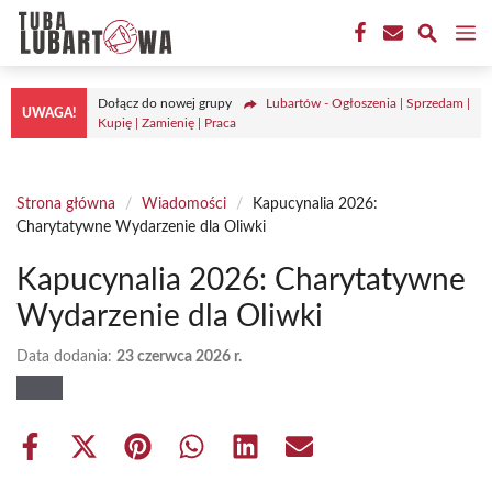
Przejdź
M
do
treści
Dołącz do nowej grupy
Lubartów - Ogłoszenia | Sprzedam |
UWAGA!
Kupię | Zamienię | Praca
Strona główna
/
Wiadomości
/
Kapucynalia 2026:
Charytatywne Wydarzenie dla Oliwki
Kapucynalia 2026: Charytatywne
Wydarzenie dla Oliwki
Data dodania:
23 czerwca 2026 r.
Share
Share
Share
Share
Share
Share
on
on
on
on
on
on
Facebook
X
Pinterest
WhatsApp
LinkedIn
Email