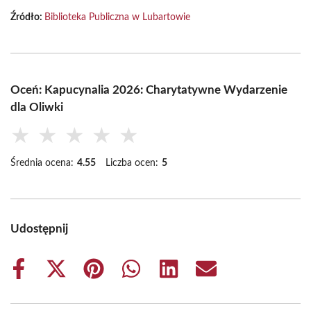
Źródło:
Biblioteka Publiczna w Lubartowie
Oceń: Kapucynalia 2026: Charytatywne Wydarzenie
dla Oliwki
★
★
★
★
★
Średnia ocena:
4.55
Liczba ocen:
5
Udostępnij
Share
Share
Share
Share
Share
Share
on
on
on
on
on
on
Facebook
X
Pinterest
WhatsApp
LinkedIn
Email
(Twitter)