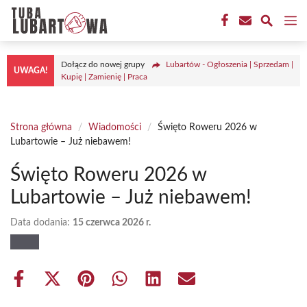
Przejdź
M
do
treści
Dołącz do nowej grupy
Lubartów - Ogłoszenia | Sprzedam |
UWAGA!
Kupię | Zamienię | Praca
Strona główna
/
Wiadomości
/
Święto Roweru 2026 w
Lubartowie – Już niebawem!
Święto Roweru 2026 w
Lubartowie – Już niebawem!
Data dodania:
15 czerwca 2026 r.
Share
Share
Share
Share
Share
Share
on
on
on
on
on
on
Facebook
X
Pinterest
WhatsApp
LinkedIn
Email