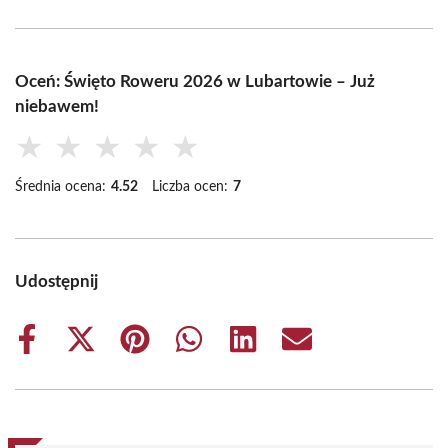
Oceń: Święto Roweru 2026 w Lubartowie – Już
niebawem!
★
★
★
★
★
Średnia ocena:
4.52
Liczba ocen:
7
Udostępnij
Share
Share
Share
Share
Share
Share
on
on
on
on
on
on
Facebook
X
Pinterest
WhatsApp
LinkedIn
Email
(Twitter)