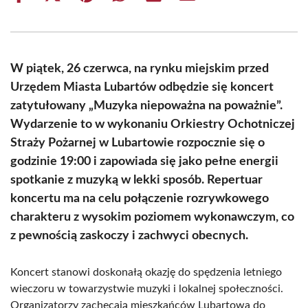
on
on
on
on
on
on
Facebook
X
Pinterest
WhatsApp
LinkedIn
Email
(Twitter)
W piątek, 26 czerwca, na rynku miejskim przed
Urzędem Miasta Lubartów odbędzie się koncert
zatytułowany „Muzyka niepoważna na poważnie”.
Wydarzenie to w wykonaniu Orkiestry Ochotniczej
Straży Pożarnej w Lubartowie rozpocznie się o
godzinie 19:00 i zapowiada się jako pełne energii
spotkanie z muzyką w lekki sposób. Repertuar
koncertu ma na celu połączenie rozrywkowego
charakteru z wysokim poziomem wykonawczym, co
z pewnością zaskoczy i zachwyci obecnych.
Koncert stanowi doskonałą okazję do spędzenia letniego
wieczoru w towarzystwie muzyki i lokalnej społeczności.
Organizatorzy zachęcają mieszkańców Lubartowa do