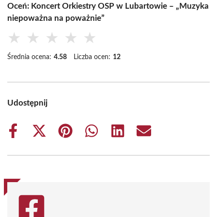
Oceń: Koncert Orkiestry OSP w Lubartowie – „Muzyka
niepoważna na poważnie”
★
★
★
★
★
Średnia ocena:
4.58
Liczba ocen:
12
Udostępnij
Share
Share
Share
Share
Share
Share
on
on
on
on
on
on
Facebook
X
Pinterest
WhatsApp
LinkedIn
Email
(Twitter)