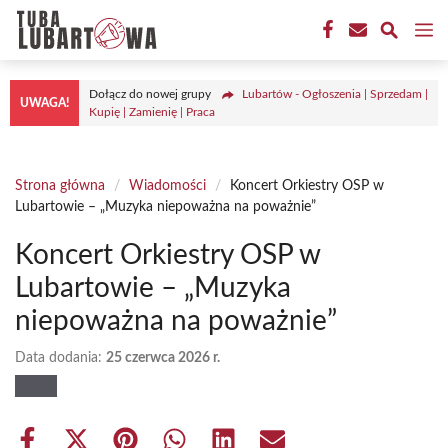
Przejdź
M
do
treści
Dołącz do nowej grupy
Lubartów - Ogłoszenia | Sprzedam |
UWAGA!
Kupię | Zamienię | Praca
Strona główna
/
Wiadomości
/
Koncert Orkiestry OSP w
Lubartowie – „Muzyka niepoważna na poważnie”
Koncert Orkiestry OSP w
Lubartowie – „Muzyka
niepoważna na poważnie”
Data dodania:
25 czerwca 2026 r.
Share
Share
Share
Share
Share
Share