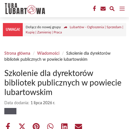
Przejdź
M
do
treści
Dołącz do nowej grupy
Lubartów - Ogłoszenia | Sprzedam |
UWAGA!
Kupię | Zamienię | Praca
Strona główna
/
Wiadomości
/
Szkolenie dla dyrektorów
bibliotek publicznych w powiecie lubartowskim
Szkolenie dla dyrektorów
bibliotek publicznych w powiecie
lubartowskim
Data dodania:
1 lipca 2026 r.
Share
Share
Share
Share
Share
Share