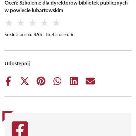
Oceń: Szkolenie dla dyrektorów bibliotek publicznych
w powiecie lubartowskim
★
★
★
★
★
Średnia ocena:
4.95
Liczba ocen:
6
Udostępnij
Share
Share
Share
Share
Share
Share
on
on
on
on
on
on
Facebook
X
Pinterest
WhatsApp
LinkedIn
Email
(Twitter)