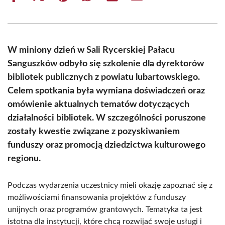
on
on
on
on
on
on
Facebook
X
Pinterest
WhatsApp
LinkedIn
Email
(Twitter)
W miniony dzień w Sali Rycerskiej Pałacu
Sanguszków odbyło się szkolenie dla dyrektorów
bibliotek publicznych z powiatu lubartowskiego.
Celem spotkania była wymiana doświadczeń oraz
omówienie aktualnych tematów dotyczących
działalności bibliotek. W szczególności poruszone
zostały kwestie związane z pozyskiwaniem
funduszy oraz promocją dziedzictwa kulturowego
regionu.
Podczas wydarzenia uczestnicy mieli okazję zapoznać się z
możliwościami finansowania projektów z funduszy
unijnych oraz programów grantowych. Tematyka ta jest
istotna dla instytucji, które chcą rozwijać swoje usługi i