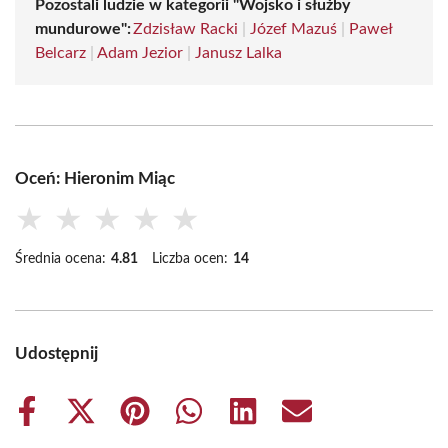
Pozostali ludzie w kategorii "Wojsko i służby
mundurowe":
Zdzisław Racki
|
Józef Mazuś
|
Paweł
Belcarz
|
Adam Jezior
|
Janusz Lalka
Oceń: Hieronim Miąc
★
★
★
★
★
Średnia ocena:
4.81
Liczba ocen:
14
Udostępnij
Share
Share
Share
Share
Share
Share
on
on
on
on
on
on