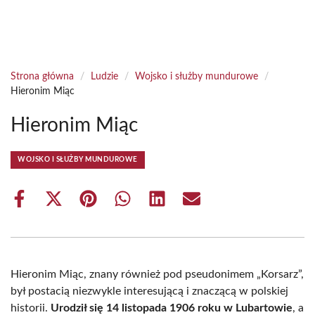
Strona główna
/
Ludzie
/
Wojsko i służby mundurowe
/
Hieronim Miąc
Hieronim Miąc
WOJSKO I SŁUŻBY MUNDUROWE
Share
Share
Share
Share
Share
Share
on
on
on
on
on
on
Facebook
X
Pinterest
WhatsApp
LinkedIn
Email
(Twitter)
Hieronim Miąc, znany również pod pseudonimem „Korsarz”,
był postacią niezwykle interesującą i znaczącą w polskiej
historii.
Urodził się 14 listopada 1906 roku w Lubartowie
, a