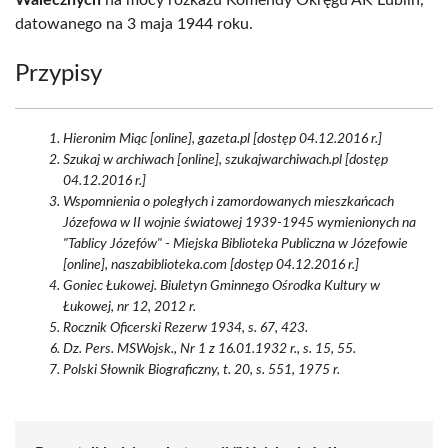
Walecznych
na mocy rozkazu Komendy Okręgu AK Lublin,
datowanego na 3 maja 1944 roku.
Przypisy
Hieronim Miąc [online], gazeta.pl [dostęp 04.12.2016 r.]
Szukaj w archiwach [online], szukajwarchiwach.pl [dostęp
04.12.2016 r.]
Wspomnienia o poległych i zamordowanych mieszkańcach
Józefowa w II wojnie światowej 1939-1945 wymienionych na
"Tablicy Józefów" - Miejska Biblioteka Publiczna w Józefowie
[online], naszabiblioteka.com [dostęp 04.12.2016 r.]
Goniec Łukowej. Biuletyn Gminnego Ośrodka Kultury w
Łukowej, nr 12, 2012 r.
Rocznik Oficerski Rezerw 1934, s. 67, 423.
Dz. Pers. MSWojsk., Nr 1 z 16.01.1932 r., s. 15, 55.
Polski Słownik Biograficzny, t. 20, s. 551, 1975 r.