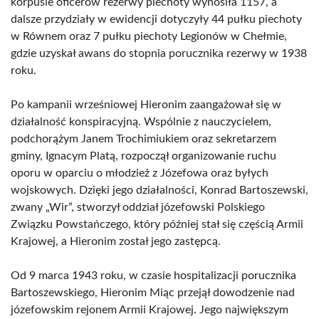
korpusie oficerów rezerwy piechoty wynosiła 1157, a
dalsze przydziały w ewidencji dotyczyły 44 pułku piechoty
w Równem oraz 7 pułku piechoty Legionów w Chełmie,
gdzie uzyskał awans do stopnia porucznika rezerwy w 1938
roku.
Po kampanii wrześniowej Hieronim zaangażował się w
działalność konspiracyjną. Wspólnie z nauczycielem,
podchorążym Janem Trochimiukiem oraz sekretarzem
gminy, Ignacym Platą, rozpoczął organizowanie ruchu
oporu w oparciu o młodzież z Józefowa oraz byłych
wojskowych. Dzięki jego działalności, Konrad Bartoszewski,
zwany „Wir”, stworzył oddział józefowski Polskiego
Związku Powstańczego, który później stał się częścią Armii
Krajowej, a Hieronim został jego zastępcą.
Od 9 marca 1943 roku, w czasie hospitalizacji porucznika
Bartoszewskiego, Hieronim Miąc przejął dowodzenie nad
józefowskim rejonem Armii Krajowej. Jego największym