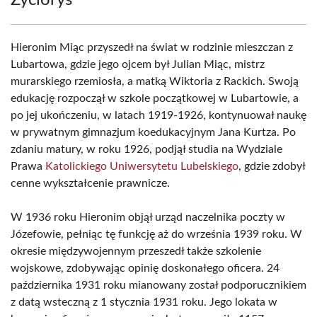
Życiorys
Hieronim Miąc przyszedł na świat w rodzinie mieszczan z
Lubartowa, gdzie jego ojcem był Julian Miąc, mistrz
murarskiego rzemiosła, a matką Wiktoria z Rackich. Swoją
edukację rozpoczął w szkole początkowej w Lubartowie, a
po jej ukończeniu, w latach 1919-1926, kontynuował naukę
w prywatnym gimnazjum koedukacyjnym Jana Kurtza. Po
zdaniu matury, w roku 1926, podjął studia na Wydziale
Prawa
Katolickiego Uniwersytetu Lubelskiego
, gdzie zdobył
cenne wykształcenie prawnicze.
W 1936 roku Hieronim objął urząd naczelnika poczty w
Józefowie, pełniąc tę funkcję aż do września 1939 roku. W
okresie międzywojennym przeszedł także szkolenie
wojskowe, zdobywając opinię doskonałego oficera. 24
października 1931 roku mianowany został podporucznikiem
z datą wsteczną z 1 stycznia 1931 roku. Jego lokata w