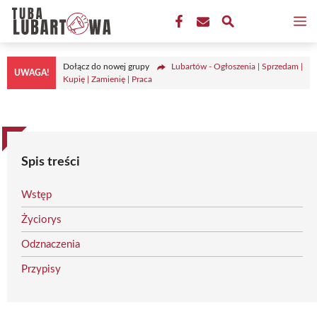
Przejdź
M
do
treści
Dołącz do nowej grupy
Lubartów - Ogłoszenia | Sprzedam |
UWAGA!
Kupię | Zamienię | Praca
Spis treści
Wstęp
Życiorys
Odznaczenia
Przypisy